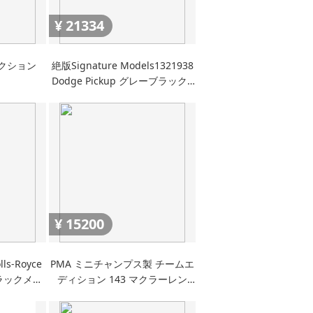
¥
21334
クション
絶版Signature Models1321938
Dodge Pickup グレーブラック≠
フランクリンミント
¥
15200
s-Royce
PMA ミニチャンプス製 チームエ
(ブラックメタ
ディション 143 マクラーレン
ck) 完成品
MP417 ?3 デビッド・クルサード
WEST仕様