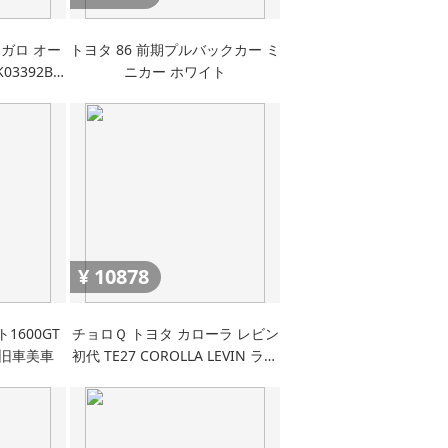
ィガロ オー
トヨタ 86 前期プルバックカー ミ
3392BR
ニカー ホワイト
¥
10878
1600GT
チョロＱ トヨタ カローラ レビン
和旧車美車
初代 TE27 COROLLA LEVIN ラリ
ー仕様 旧車 ミニカー ミニチュア
カー Toy car