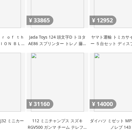
¥
33865
¥
12952
ａｒ ｏｆ ｔｈ
Jada Toys 124 頭文字D トヨタ
ヤマト運輸 トミカサ
ＴＩＯＮ ＢＬＵ
AE86 スプリンター トレノ 藤原
ー ５台セット ディス
 ロードスター
拓海人形 ミニカー ドリフト ワイ
ス付大型トラック１０
９８９ 赤
ルドスピード
車 クール宅急便車 ウ
ーW号車 ウォ
¥
31160
¥
14000
 J32 ミニカー
112 ミニチャンプス スズキ
ダイハツ ミゼット MP
RGV500 ガンマ チーム テレフォ
ノレブ 143