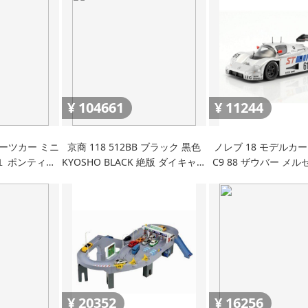
¥
104661
¥
11244
ポーツカー ミニ
京商 118 512BB ブラック 黒色
ノレブ 18 モデルカ
１ ポンティア
KYOSHO BLACK 絶版 ダイキャス
C9 88 ザウバー メル
ード トランザ
ト スーパーカー 完成品 ミニカー
シュレッサー バルディー 1989年
 １９７７ 黒
モデルカー E
WSPC 鈴鹿 480km 
¥
20352
¥
16256