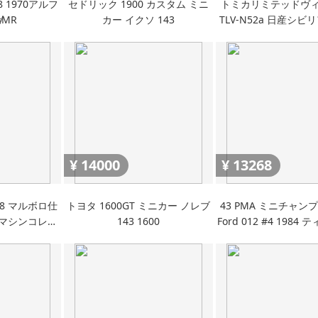
8 1970アルフ
セドリック 1900 カスタム ミニ
トミカリミテッドヴ
MR
カー イクソ 143
TLV-N52a 日産シビ
車) 完成品
¥
14000
¥
13268
8 マルボロ仕
トヨタ 1600GT ミニカー ノレブ
43 PMA ミニチャンプス 
F1マシンコレク
143 1600
Ford 012 #4 1984
スティーニ
ード F1 mini
INI