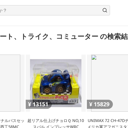
ート、トライク、コミューター の検索結
¥
13151
¥
15829
ジナルバスセッ
超リアル仕上げチョロＱ NO,10
UNIMAX 72 CH-47
西工58MC
スバル インプレッサWRC
メリカ軍アフガニスタン 