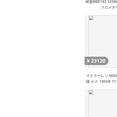
絶版BBR143 333#
ァロメオ≠
¥
23120
マクラーレン MP4
様 セナ 1993年 
ション デアゴ
DeAGOST