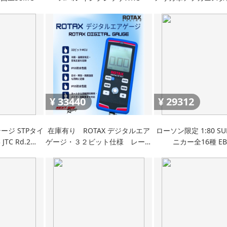
成品
¥
33440
¥
29312
ジ STPタイ
在庫有り ROTAX デジタルエア
ローソン限定 1:80 SUP
JTC Rd.2
ゲージ・３２ビット仕様 レーシ
ニカー全16種 EB
32 R33 R34
ングカートエアーゲージ
TR