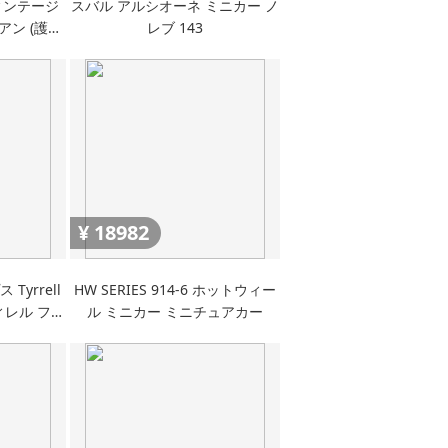
ィンテージ
スバル アルシオーネ ミニカー ノ
リアン (護送
レブ 143
¥
18982
Tyrrell
HW SERIES 914-6 ホットウィー
 ティレル フォ
ル ミニカー ミニチュアカー
ch