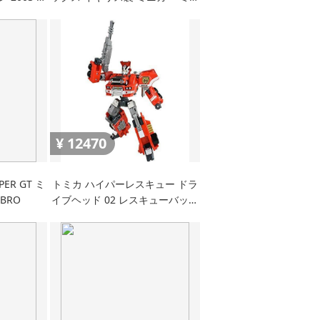
チュアカー
¥
12470
ER GT ミ
トミカ ハイパーレスキュー ドラ
BRO
イブヘッド 02 レスキューバック
ドラフト