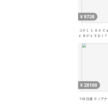
¥
9728
コナミ １ ６４ Ｃ
ｅ ８０’ｓ ＥＤＩ
Ｅ マツダ ユーノス
型式ＮＡ６ １
¥
28100
118 日産 ティアナ