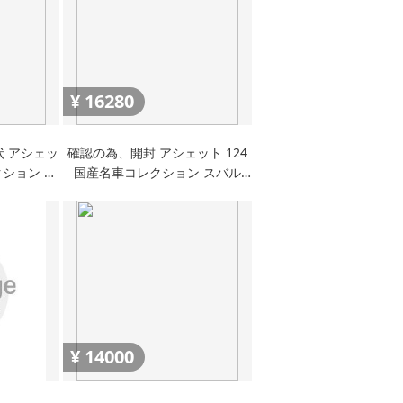
¥
16280
状 アシェッ
確認の為、開封 アシェット 124
クション ニ
国産名車コレクション スバル
00 1968
360 1958年式 ミニカー 車プラモ
ラモデル
デルサイズ
¥
14000