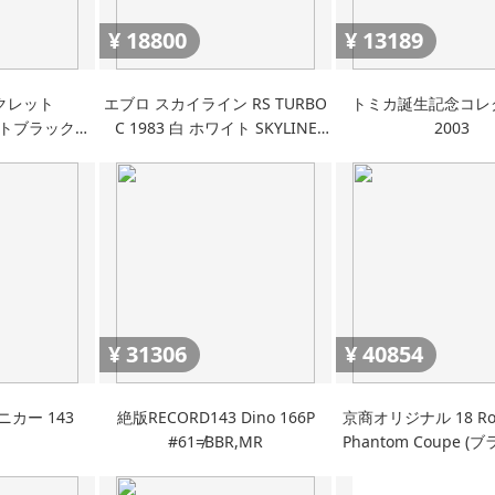
¥
18800
¥
13189
クレット
エブロ スカイライン RS TURBO
トミカ誕生記念コレ
aマットブラック黒
C 1983 白 ホワイト SKYLINE
2003
ョン2ブリスタ
143 絶版
¥
31306
¥
40854
ニカー 143
絶版RECORD143 Dino 166P
京商オリジナル 18 Roll
#61≠BBR,MR
Phantom Coupe 
リック Diamond Bla