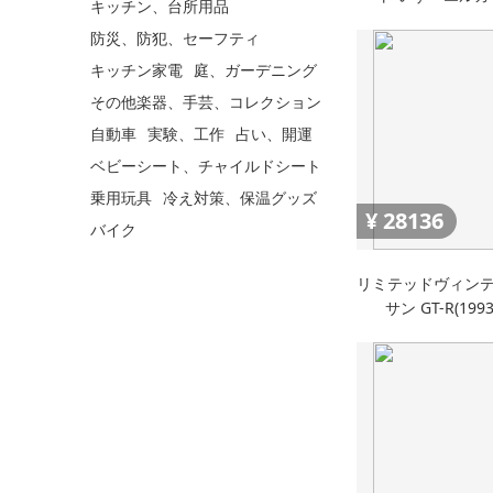
キッチン、台所用品
防災、防犯、セーフティ
キッチン家電
庭、ガーデニング
その他楽器、手芸、コレクション
自動車
実験、工作
占い、開運
ベビーシート、チャイルドシート
乗用玩具
冷え対策、保温グッズ
¥
28136
バイク
リミテッドヴィンテー
サン GT-R(1993 
Winner)ミニカー R
R35 G