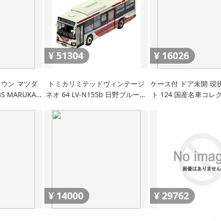
¥
51304
¥
16026
ウン マツダ
トミカリミテッドヴィンテージ
ケース付 ドア未開 現
3S MARUKA
ネオ 64 LV-N155b 日野ブルーリ
ト 124 国産名車コレ
赤色 プルバックカ
ボン 関東バス 完成品
ッサン サニー クーペ 10
カー
年式 ミニカー 車プ
¥
14000
¥
29762