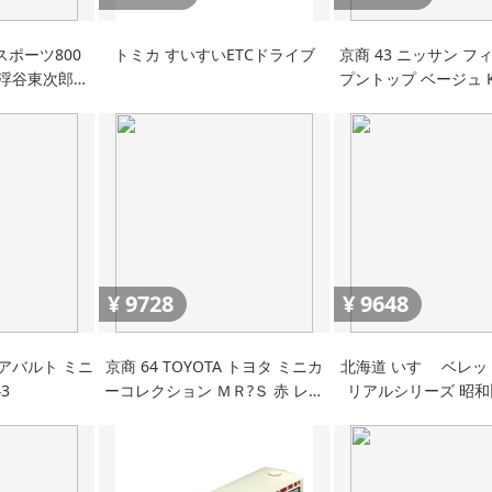
スポーツ800
トミカ すいすいETCドライブ
京商 43 ニッサン フ
0 浮谷東次郎車
プントップ ベージュ K0
TS Toy car
完成品
ur
¥
9728
¥
9648
アバルト ミニ
京商 64 TOYOTA トヨタ ミニカ
北海道 いすゞ ベレット
3
ーコレクション ＭＲ?Ｓ 赤 レッ
リアルシリーズ 昭
ド MR-S