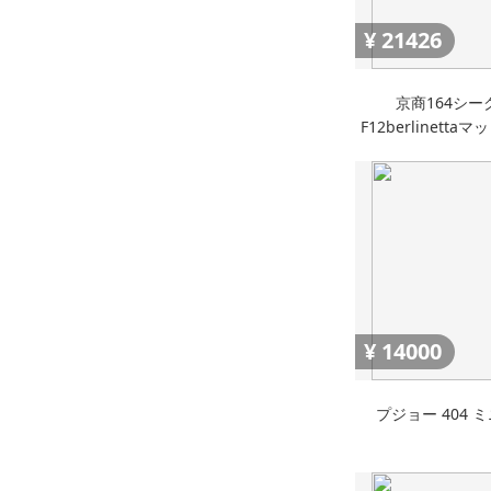
¥
21426
京商164シー
F12berlinett
ミニカーコレクシ
ー
¥
14000
プジョー 404 ミ