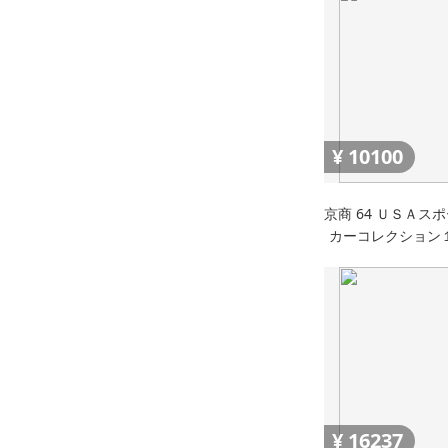
¥
10100
京商 64 ＵＳＡス
カーコレクション
ック ファイアーバ
ム イーグルマスク
¥
16237