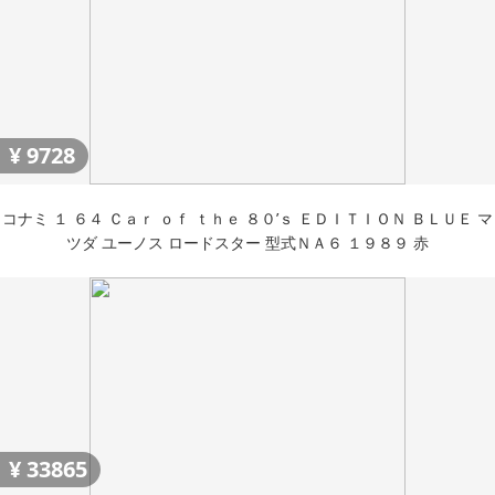
¥
9728
コナミ １ ６４ Ｃａｒ ｏｆ ｔｈｅ ８０’ｓ ＥＤＩＴＩＯＮ ＢＬＵＥ マ
ツダ ユーノス ロードスター 型式ＮＡ６ １９８９ 赤
¥
33865