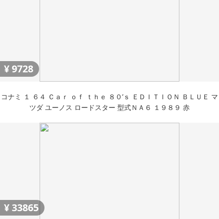
¥
9728
コナミ １ ６４ Ｃａｒ ｏｆ ｔｈｅ ８０’ｓ ＥＤＩＴＩＯＮ ＢＬＵＥ マ
ツダ ユーノス ロードスター 型式ＮＡ６ １９８９ 赤
¥
33865